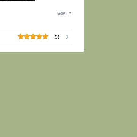
通報する
(9)