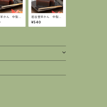
堂羊かん 中型
岩谷堂羊かん 中型
255g
本煉 255g
0
¥540