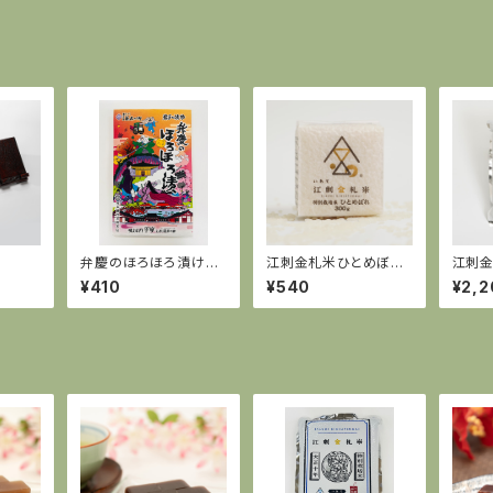
弁慶のほろほろ漬け化
江刺金札米ひとめぼ
江刺
粧袋130ｇ（えさし藤原
れ 300g
れ 2
¥410
¥540
¥2,2
の郷オリジナルパッケー
ジ）