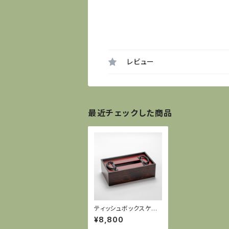
レビュー
最近チェックした商品
ティッシュボックスケー
ス
¥8,800