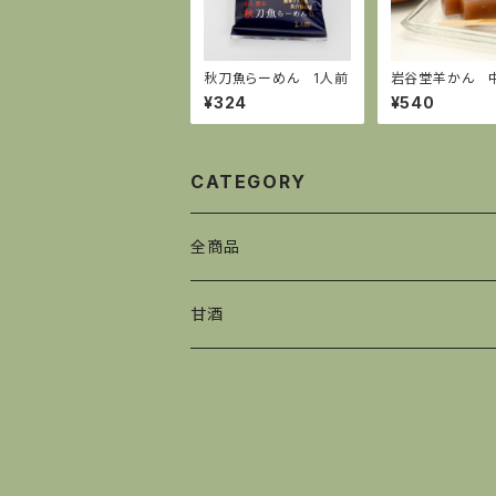
秋刀魚らーめん 1人前
岩谷堂羊かん
くるみ 255g
¥324
¥540
CATEGORY
全商品
お米
甘酒
漬け物
お菓子