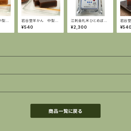
 中型
岩谷堂羊かん 中型
江刺金札米ひとめぼ
岩谷
しお 255g
れ 無洗米 2kg
小倉 
¥540
¥2,300
¥54
商品一覧に戻る