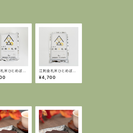
金札米ひとめぼ
江刺金札米ひとめぼ
kg
れ 5kg
00
¥4,700